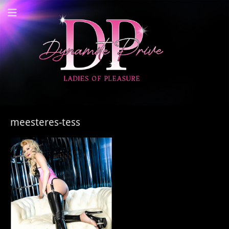
Dynamite Prive -
Privehuis Nieuwegein
meesteres-tess