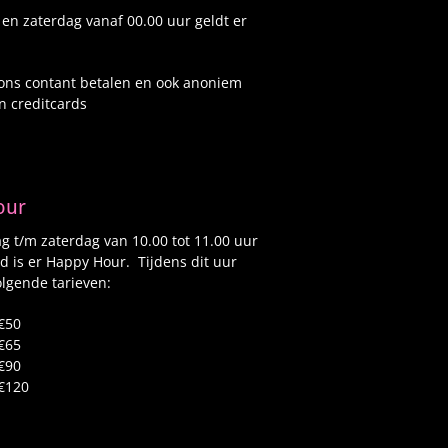
 en zaterdag vanaf 00.00 uur geldt er
 ons contant betalen en ook anoniem
n creditcards
our
 t/m zaterdag van 10.00 tot 11.00 uur
d is er Happy Hour. Tijdens dit uur
lgende tarieven:
€50
€65
€90
€120