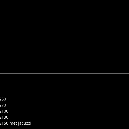
€50
€70
€100
€130
€150 met jacuzzi