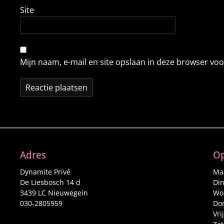
Site
Mijn naam, e-mail en site opslaan in deze browser voo
Adres
Op
Dynamite Privé
Maa
De Liesbosch 14 d
Din
3439 LC Nieuwegein
Woe
030-2805959
Don
Vri