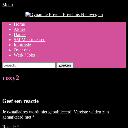
Menu
Dynamite Prive - Privehuis
Nieuwegein
Primair
Ga
Home
naar
Akties
menu
de
Dames
inhoud
SM Meesteressen
Impressie
Over ons
Werk / Jobs
Zoeken
naar:
roxy2
Geef een reactie
Je e-mailadres wordt niet gepubliceerd.
Vereiste velden zijn
gemarkeerd met
*
Reactie
*