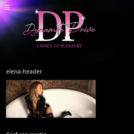
Dynamite Prive -
Privehuis Nieuwegein
elena-header