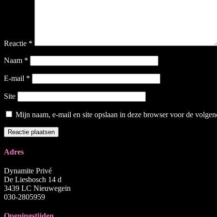
Reactie
*
Naam
*
E-mail
*
Site
Mijn naam, e-mail en site opslaan in deze browser voor de volgend
Adres
Dynamite Privé
De Liesbosch 14 d
3439 LC Nieuwegein
030-2805959
Openingstijden