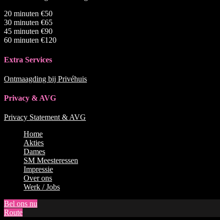
20 minuten €50
30 minuten €65
45 minuten €90
60 minuten €120
Extra Services
Ontmaagding bij Privéhuis
Privacy & AVG
Privacy Statement & AVG
Naar
Home
boven
Akties
scrollen
Dames
SM Meesteressen
Impressie
Over ons
Werk / Jobs
Bel ons nu
Route