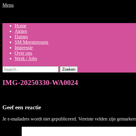
Menu
Primair
Ga
Home
naar
Akties
menu
de
Dames
inhoud
SM Meesteressen
Impressie
Over ons
Werk / Jobs
Zoeken
naar:
IMG-20250330-WA0024
Geef een reactie
Je e-mailadres wordt niet gepubliceerd.
Vereiste velden zijn gemarke