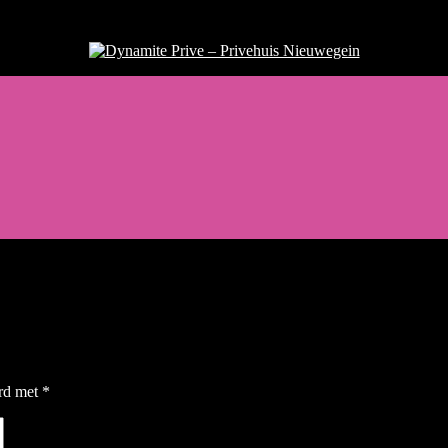
Dynamite Prive - Privehuis Nieuw
erd met
*