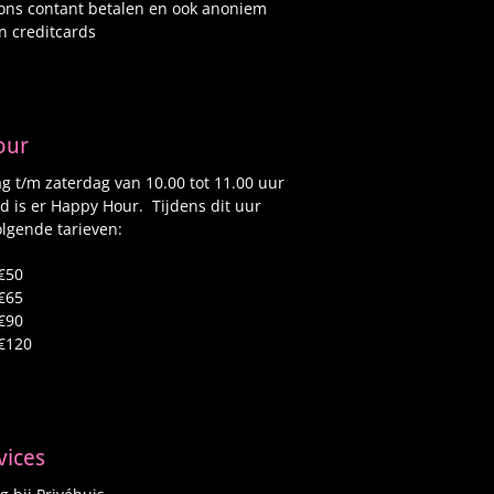
 ons contant betalen en ook anoniem
n creditcards
our
 t/m zaterdag van 10.00 tot 11.00 uur
d is er Happy Hour. Tijdens dit uur
lgende tarieven:
€50
€65
€90
€120
vices