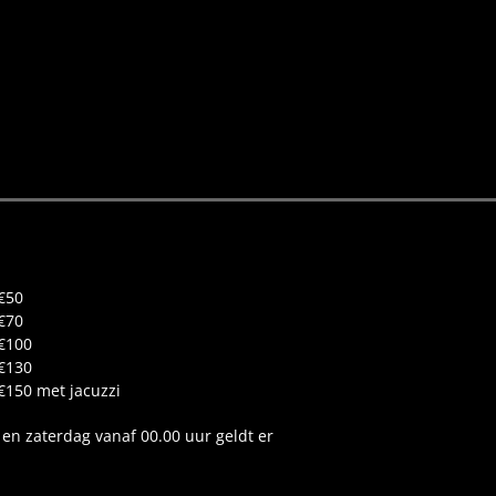
€50
€70
€100
€130
€150 met jacuzzi
 en zaterdag vanaf 00.00 uur geldt er