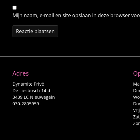
Mijn naam, e-mail en site opslaan in deze browser voo
Adres
Op
Dynamite Privé
Maa
De Liesbosch 14 d
Din
3439 LC Nieuwegein
Woe
030-2805959
Don
Vri
Zat
Zon