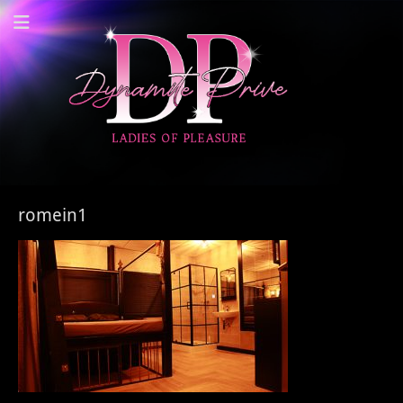
Dynamite Prive -
Privehuis Nieuwegein
romein1