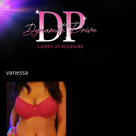
Dynamite Prive -
Privehuis Nieuwegein
vanessa