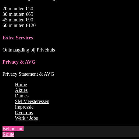
20 minuten €50
30 minuten €65
45 minuten €90
60 minuten €120
Extra Services
Ontmaagding bij Privéhuis
Privacy & AVG
Privacy Statement & AVG
Naar
Home
boven
Akties
scrollen
Dames
SM Meesteressen
Impressie
Over ons
Werk / Jobs
Bel ons nu
Route