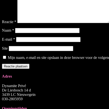
Reactie
*
Naam
*
E-mail
*
Site
Mijn naam, e-mail en site opslaan in deze browser voor de volgend
Adres
Dynamite Privé
De Liesbosch 14 d
3439 LC Nieuwegein
030-2805959
Openingstijden