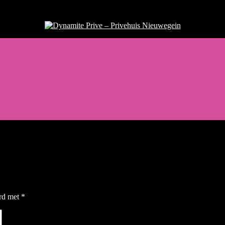
Dynamite Prive - Privehuis Nieuw
erd met
*