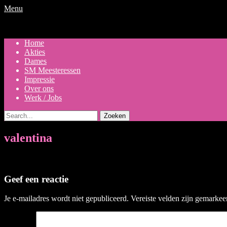
Menu
Primair
Ga
Home
naar
Akties
menu
de
Dames
inhoud
SM Meesteressen
Impressie
Over ons
Werk / Jobs
Zoeken
naar:
valentina
Geef een reactie
Je e-mailadres wordt niet gepubliceerd.
Vereiste velden zijn gemarke