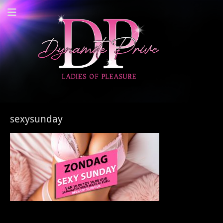
Dynamite Prive -
Privehuis Nieuwegein
sexysunday