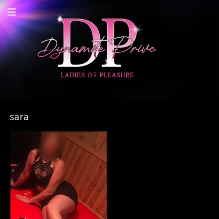
Dynamite Prive -
Privehuis Nieuwegein
sara