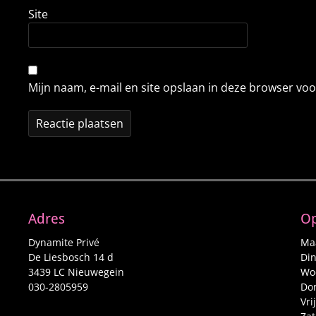
Site
Mijn naam, e-mail en site opslaan in deze browser voo
Adres
Op
Dynamite Privé
Maa
De Liesbosch 14 d
Din
3439 LC Nieuwegein
Woe
030-2805959
Don
Vri