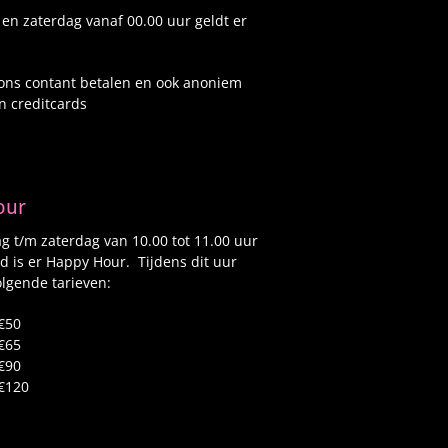
 en zaterdag vanaf 00.00 uur geldt er
 ons contant betalen en ook anoniem
n creditcards
our
 t/m zaterdag van 10.00 tot 11.00 uur
d is er Happy Hour. Tijdens dit uur
lgende tarieven:
€50
€65
€90
€120