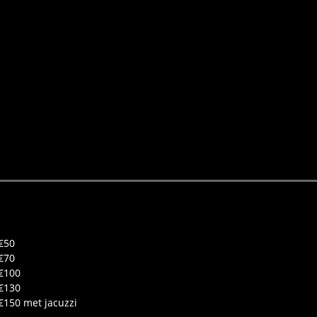
€50
€70
€100
€130
€150 met jacuzzi