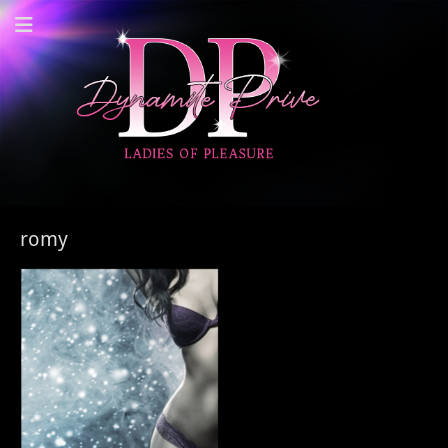
Dynamite Prive -
Privehuis Nieuwegein
romy