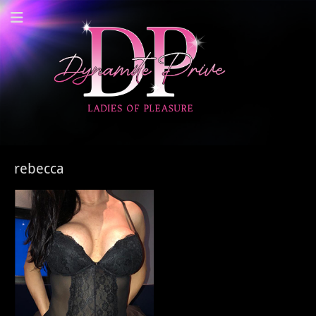
Dynamite Prive -
Privehuis Nieuwegein
rebecca