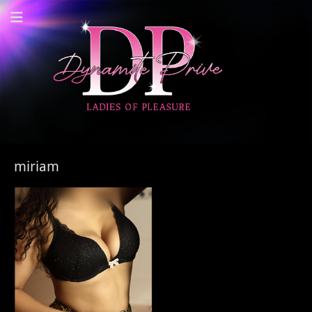
Dynamite Prive -
Privehuis Nieuwegein
miriam