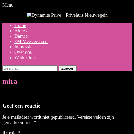
Menu
Dynamite Prive - Privehuis
Nieuwegein
Primair
Ga
Home
naar
Akties
menu
de
Dames
inhoud
SM Meesteressen
Impressie
Over ons
Werk / Jobs
Zoeken
naar:
mira
Geef een reactie
Je e-mailadres wordt niet gepubliceerd.
Vereiste velden zijn
gemarkeerd met
*
Reactie
*