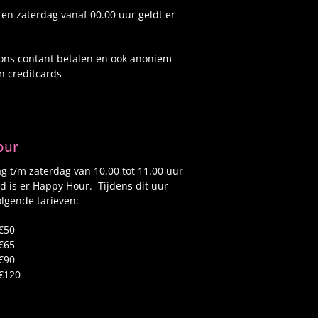
 en zaterdag vanaf 00.00 uur geldt er
 ons contant betalen en ook anoniem
n creditcards
our
 t/m zaterdag van 10.00 tot 11.00 uur
d is er Happy Hour. Tijdens dit uur
lgende tarieven:
€50
€65
€90
€120