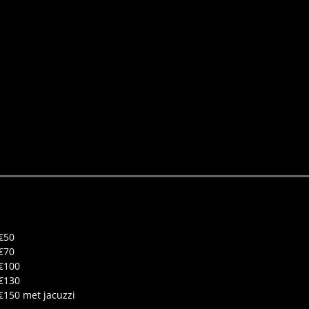
€50
€70
€100
€130
€150 met jacuzzi