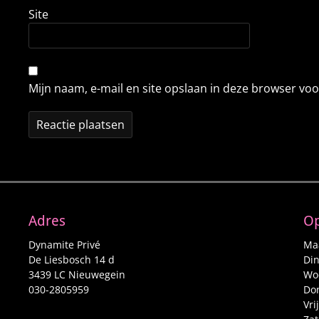
Site
Mijn naam, e-mail en site opslaan in deze browser voo
Adres
Op
Dynamite Privé
Maa
De Liesbosch 14 d
Din
3439 LC Nieuwegein
Woe
030-2805959
Don
Vri