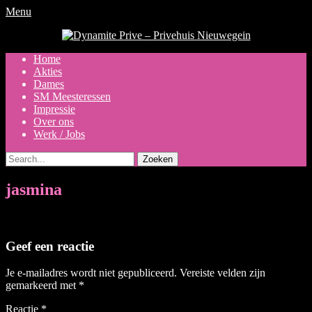
Menu
Dynamite Prive - Privehuis
Nieuwegein
Primair
Ga
Home
naar
Akties
menu
de
Dames
inhoud
SM Meesteressen
Impressie
Over ons
Werk / Jobs
Zoeken
naar:
jasmina
Geef een reactie
Je e-mailadres wordt niet gepubliceerd.
Vereiste velden zijn
gemarkeerd met
*
Reactie
*