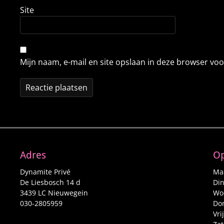
Site
Mijn naam, e-mail en site opslaan in deze browser voo
Adres
Op
Dynamite Privé
Maa
De Liesbosch 14 d
Din
3439 LC Nieuwegein
Woe
030-2805959
Don
Vri