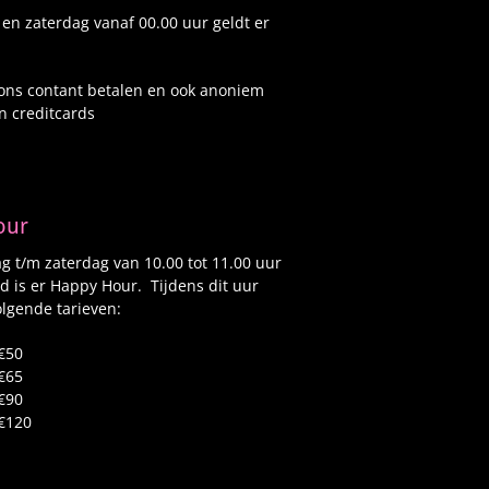
 en zaterdag vanaf 00.00 uur geldt er
 ons contant betalen en ook anoniem
n creditcards
our
 t/m zaterdag van 10.00 tot 11.00 uur
d is er Happy Hour. Tijdens dit uur
lgende tarieven:
€50
€65
€90
€120