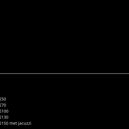
€50
€70
€100
€130
€150 met jacuzzi