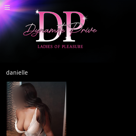
Dynamite Prive -
Privehuis Nieuwegein
danielle