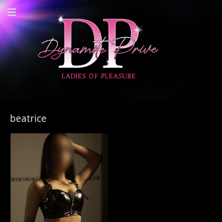
Dynamite Prive -
Privehuis Nieuwegein
beatrice