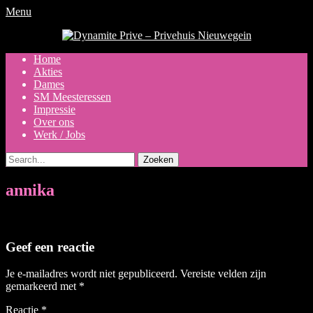
Menu
Dynamite Prive - Privehuis
Nieuwegein
Primair
Ga
Home
naar
Akties
menu
de
Dames
inhoud
SM Meesteressen
Impressie
Over ons
Werk / Jobs
Zoeken
naar:
annika
Geef een reactie
Je e-mailadres wordt niet gepubliceerd.
Vereiste velden zijn
gemarkeerd met
*
Reactie
*