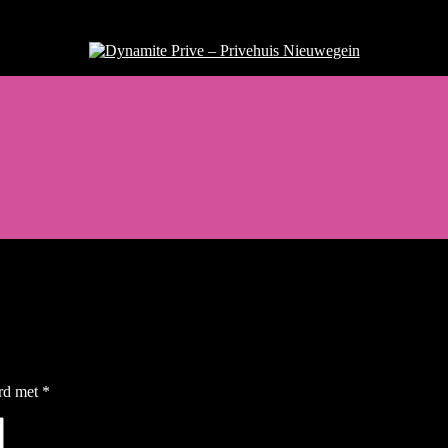
Dynamite Prive - Privehuis Nieuw
erd met
*