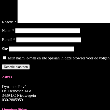
Reactie
*
Naam
*
E-mail
*
Site
Mijn naam, e-mail en site opslaan in deze browser voor de volgend
Adres
Dynamite Privé
De Liesbosch 14 d
3439 LC Nieuwegein
030-2805959
Openingstijden