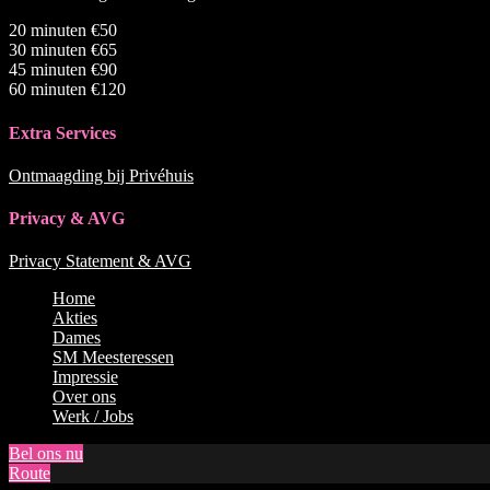
20 minuten €50
30 minuten €65
45 minuten €90
60 minuten €120
Extra Services
Ontmaagding bij Privéhuis
Privacy & AVG
Privacy Statement & AVG
Naar
Home
boven
Akties
scrollen
Dames
SM Meesteressen
Impressie
Over ons
Werk / Jobs
Bel ons nu
Route