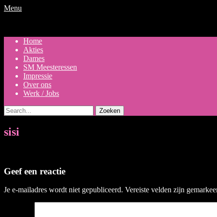
Menu
Primair
Ga
Home
naar
Akties
menu
de
Dames
inhoud
SM Meesteressen
Impressie
Over ons
Werk / Jobs
Zoeken
naar:
sisi
Geef een reactie
Je e-mailadres wordt niet gepubliceerd.
Vereiste velden zijn gemarke