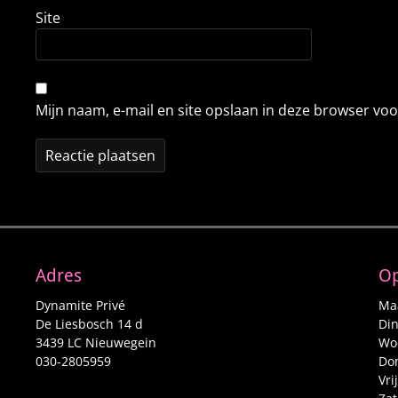
Site
Mijn naam, e-mail en site opslaan in deze browser voo
Adres
Op
Dynamite Privé
Maa
De Liesbosch 14 d
Din
3439 LC Nieuwegein
Woe
030-2805959
Don
Vri