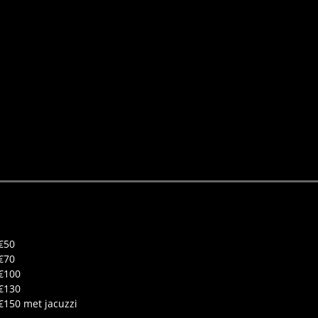
€50
€70
€100
€130
€150 met jacuzzi