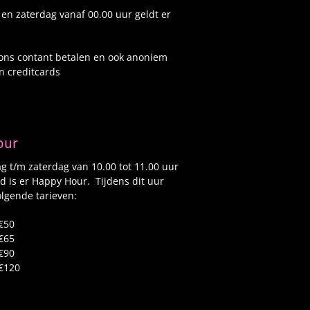
 en zaterdag vanaf 00.00 uur geldt er
 ons contant betalen en ook anoniem
n creditcards
our
 t/m zaterdag van 10.00 tot 11.00 uur
d is er Happy Hour. Tijdens dit uur
lgende tarieven:
€50
€65
€90
€120