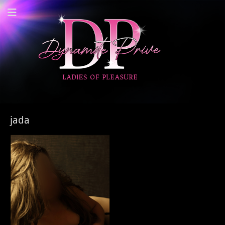
Dynamite Prive -
Privehuis Nieuwegein
jada