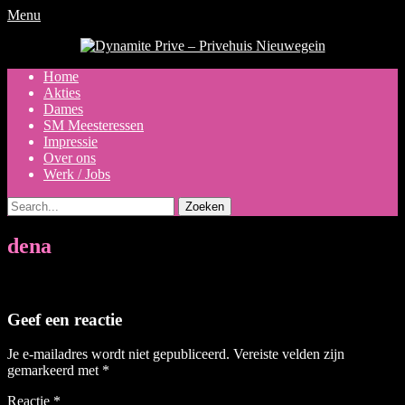
Menu
Dynamite Prive - Privehuis
Nieuwegein
Primair
Ga
Home
naar
Akties
menu
de
Dames
inhoud
SM Meesteressen
Impressie
Over ons
Werk / Jobs
Zoeken
naar:
dena
Geef een reactie
Je e-mailadres wordt niet gepubliceerd.
Vereiste velden zijn
gemarkeerd met
*
Reactie
*