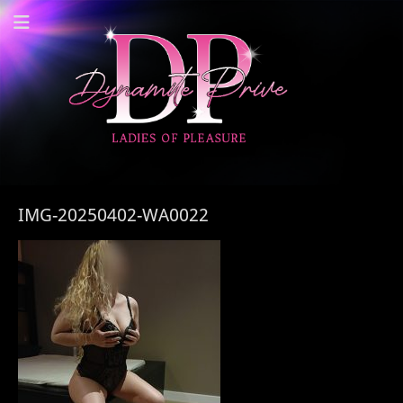
Dynamite Prive -
Privehuis Nieuwegein
IMG-20250402-WA0022