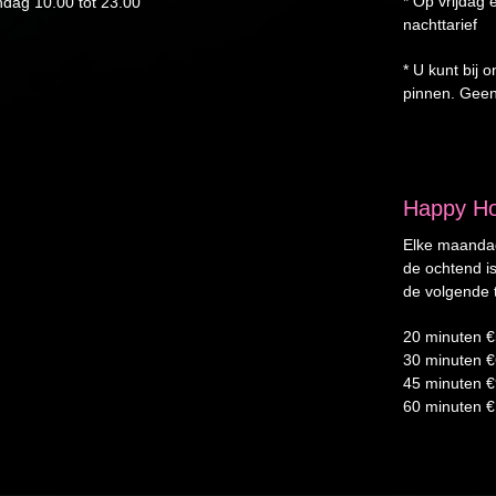
* Op vrijdag 
dag 10.00 tot 23.00
nachttarief
* U kunt bij 
pinnen. Geen
Happy H
Elke maandag
de ochtend is
de volgende 
20 minuten 
30 minuten 
45 minuten 
60 minuten 