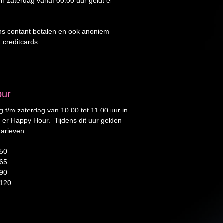
en zaterdag vanaf 00.00 uur geldt er
ons contant betalen en ook anoniem
 creditcards
our
 t/m zaterdag van 10.00 tot 11.00 uur in
 er Happy Hour. Tijdens dit uur gelden
tarieven:
€50
€65
€90
€120