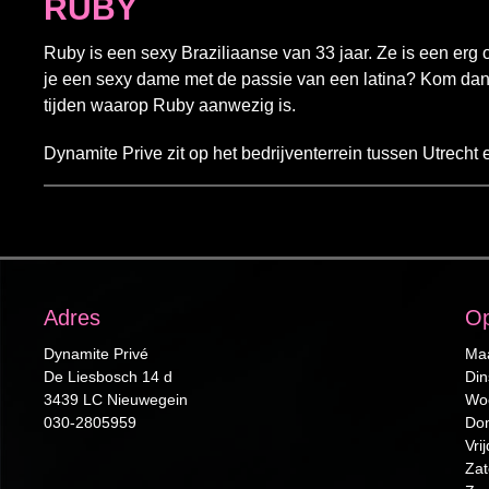
RUBY
Ruby is een sexy Braziliaanse van 33 jaar. Ze is een erg 
je een sexy dame met de passie van een latina? Kom dan 
tijden waarop Ruby aanwezig is.
Dynamite Prive zit op het bedrijventerrein tussen Utrecht e
Adres
Op
Dynamite Privé
Maa
De Liesbosch 14 d
Din
3439 LC Nieuwegein
Woe
030-2805959
Don
Vri
Zat