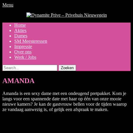
Menu
Dynamite Prive - Privehuis
Nieuwegein
Primair
Ga
Home
naar
Akties
menu
de
Dames
inhoud
SM Meesteressen
Impressie
Over ons
Werk / Jobs
Zoeken
naar:
AMANDA
Amanda is een sexy dame met een ondeugend pretpakket. Kom je
langs voor een spannende date met haar op één van onze mooie
nieuwe kamers? Je kan de gastvrouw bellen voor de tijden waarop
ze vandaag aanwezig is, of gelijk een afspraak te maken.